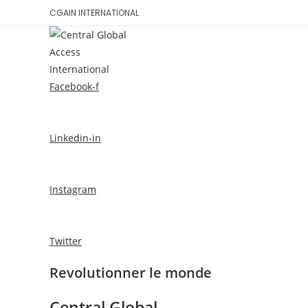
Skip
CGAIN INTERNATIONAL
to
content
ACCUEIL
CONS
Facebook-f
Linkedin-in
Instagram
Twitter
Revolutionner le monde
Central Global