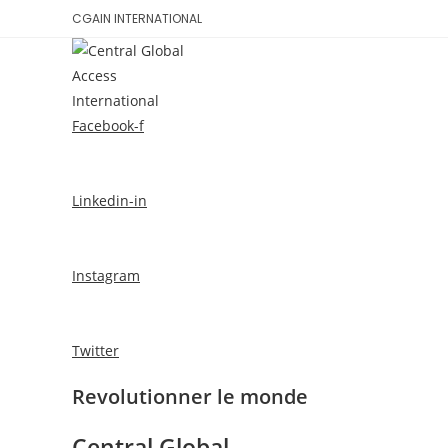
Skip
CGAIN INTERNATIONAL
to
content
ACCUEIL
CONS
Facebook-f
Linkedin-in
Instagram
Twitter
Revolutionner le monde
Central Global