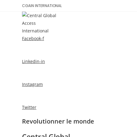
Skip
CGAIN INTERNATIONAL
to
content
ACCUEIL
CONS
Facebook-f
Linkedin-in
Instagram
Twitter
Revolutionner le monde
Central Global