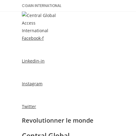
Skip
CGAIN INTERNATIONAL
to
content
ACCUEIL
CONS
Facebook-f
Linkedin-in
Instagram
Twitter
Revolutionner le monde
Central Global